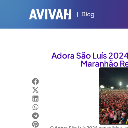
Adora São Luís 2024
Maranhão Re
O
Adora São Luís 2024
consolidou-se