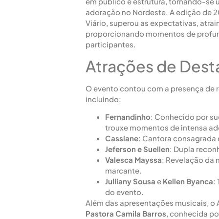
em público e estrutura, tornando-se 
adoração no Nordeste. A edição de 20
Viário, superou as expectativas, atra
proporcionando momentos de profund
participantes.
Atrações de Des
O evento contou com a presença de r
incluindo:
Fernandinho
: Conhecido por s
trouxe momentos de intensa ad
Cassiane
: Cantora consagrada
Jeferson e Suellen
: Dupla recon
Valesca Mayssa
: Revelação da 
marcante.
Julliany Sousa
e
Kellen Byanca
:
do evento.
Além das apresentações musicais, o 
Pastora Camila Barros
, conhecida p