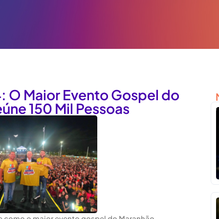
: O Maior Evento Gospel do
úne 150 Mil Pessoas
 como o maior evento gospel do Maranhão,