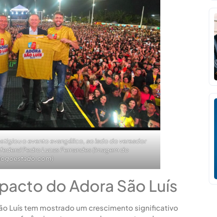
stigiou o evento evangélico, ao lado do vereador
federal Pedro Lucas Fernandes (Imagem do
logoestado.com)
pacto do Adora São Luís
ão Luís tem mostrado um crescimento significativo