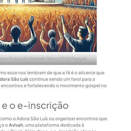
vento Gospel do Maranhão Reúne 150 Mil Pessoas
mo esse nos lembram de que a fé é o alicerce que
dora São Luís
continue sendo um farol para a
s encontros e fortalecendo o movimento gospel no
e o e-inscrição
 como o Adora São Luís ou organizar encontros que
ça o
Avivah
, uma plataforma dedicada à