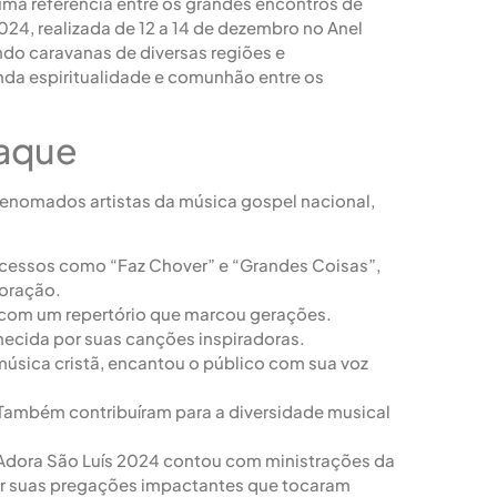
uma referência entre os grandes encontros de
24, realizada de 12 a 14 de dezembro no Anel
indo caravanas de diversas regiões e
a espiritualidade e comunhão entre os
taque
enomados artistas da música gospel nacional,
ucessos como “Faz Chover” e “Grandes Coisas”,
oração.
 com um repertório que marcou gerações.
hecida por suas canções inspiradoras.
música cristã, encantou o público com sua voz
 Também contribuíram para a diversidade musical
Adora São Luís 2024 contou com ministrações da
or suas pregações impactantes que tocaram