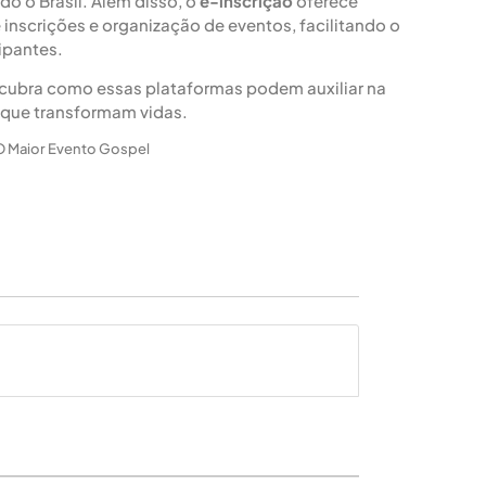
o o Brasil. Além disso, o
e-inscrição
oferece
inscrições e organização de eventos, facilitando o
ipantes.
cubra como essas plataformas podem auxiliar na
 que transformam vidas.
O Maior Evento Gospel