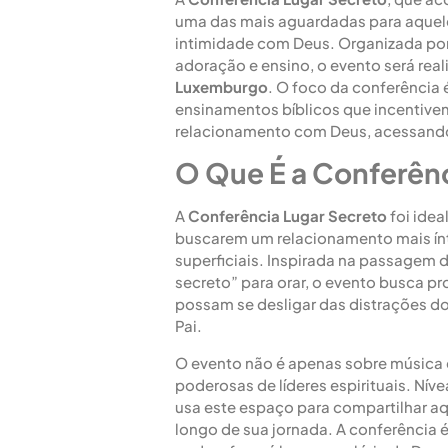
uma das mais aguardadas para aque
intimidade com Deus. Organizada po
adoração e ensino, o evento será rea
Luxemburgo
. O foco da conferência 
ensinamentos bíblicos que incentive
relacionamento com Deus, acessando
O Que É a Conferênc
A
Conferência Lugar Secreto
foi idea
buscarem um relacionamento mais ínt
superficiais. Inspirada na passagem d
secreto” para orar, o evento busca p
possam se desligar das distrações 
Pai.
O evento não é apenas sobre música
poderosas de líderes espirituais. Nív
usa este espaço para compartilhar a
longo de sua jornada. A conferência