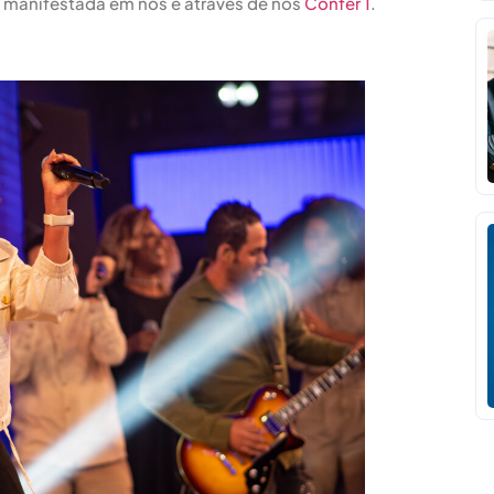
s manifestada em nós e através de nós​
Confer 1
.