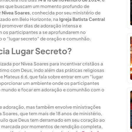
les que buscam um momento profundo de
r
Nívea Soares
, conhecida por seu ministério de
lizado em Belo Horizonte, na
Igreja Batista Central
é promover dias de adoração intensa e
m os participantes a se aprofundarem no
 o “lugar secreto” de oração e comunhão.
ia Lugar Secreto?
lizada por Nívea Soares para incentivar cristãos a
imo com Deus, indo além das práticas religiosas
e Mateus 6:6, que fala sobre entrar em um “lugar
roporcionar um ambiente onde os participantes
do mundo e focar em adoração e comunhão com o
 e adoração, mas também envolve ministrações
ea Soares, que tem mais de 18 anos de ministério,
quilo que Deus tem derramado em seu coração ao
 é marcada por momentos de rendição completa,