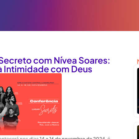
Secreto com Nívea Soares:
 Intimidade com Deus
ontecerá nos dias
14 a 16 de novembro de 2024
, é